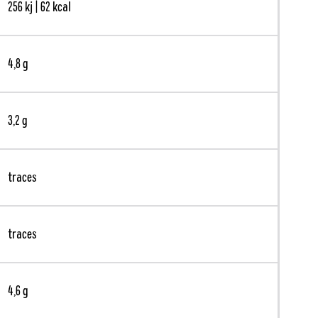
256 kj | 62 kcal
4,8 g
3,2 g
traces
traces
4,6 g