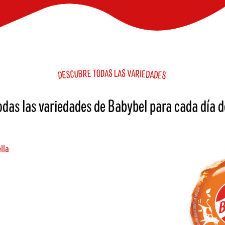
E
O
S
V
A
T
D
A
S
L
A
B
R
R
E
I
C
U
D
A
E
S
D
E
D
S
odas las variedades de Babybel para cada día d
lla