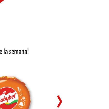
e la semana!
MINI 