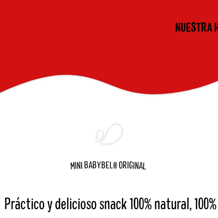
NUESTRA 
B
G
B
R
A
O
I
Y
B
E
L
®
A
N
N
I
I
I
M
L
Práctico y delicioso snack 100% natural, 100%