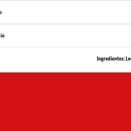
o
cio
Ingredientes: Le