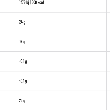
1279 kj | 308 kcal
24 g
16 g
<0.1 g
<0.1 g
23 g