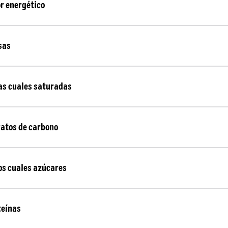
or energético
sas
las cuales saturadas
ratos de carbono
los cuales azúcares
teínas