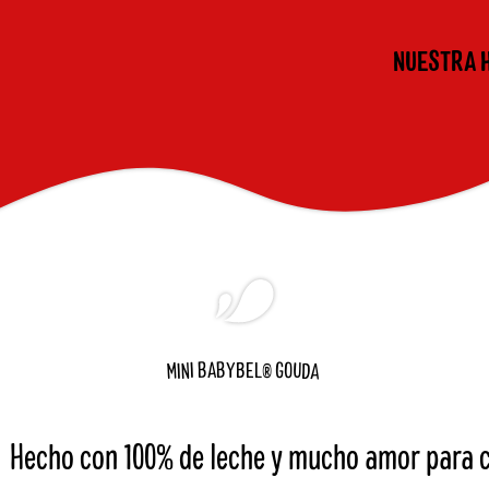
NUESTRA 
U
B
B
A
G
O
I
Y
B
E
L
®
M
A
N
D
I
Hecho con 100% de leche y mucho amor para c