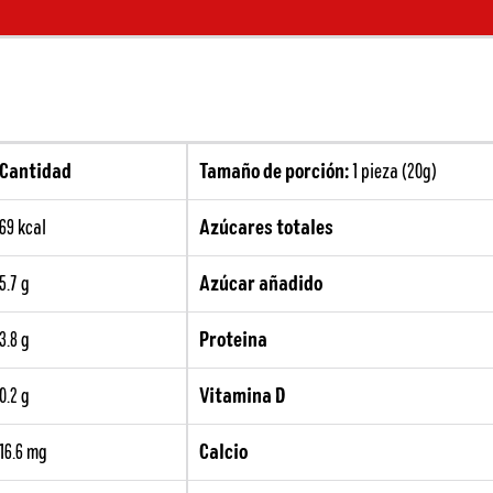
Cantidad
Tamaño de porción:
1 pieza (20g)
69 kcal
Azúcares totales
5.7 g
Azúcar añadido
3.8 g
Proteina
0.2 g
Vitamina D
16.6 mg
Calcio