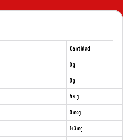
Cantidad
0 g
0 g
4.4 g
0 mcg
143 mg