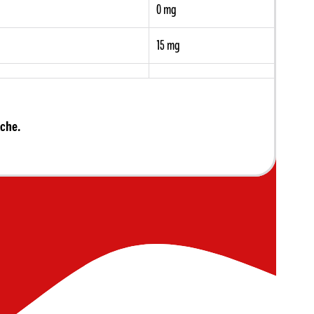
0 mg
15 mg
che.