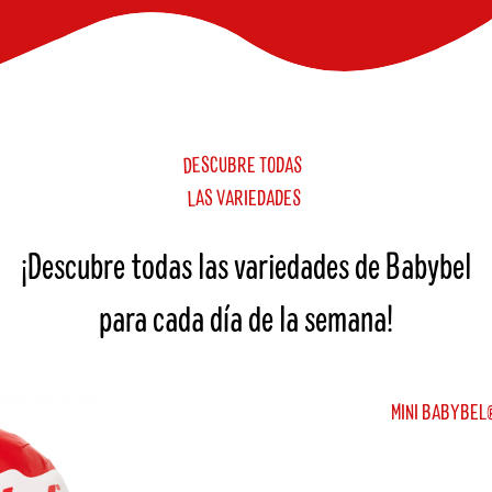
E
S
S
C
U
O
D
A
B
R
E
T
D
A
S
S
V
A
D
E
A
R
I
E
D
L
¡Descubre todas las variedades de Babybel
para cada día de la semana!
MINI BABYBEL®