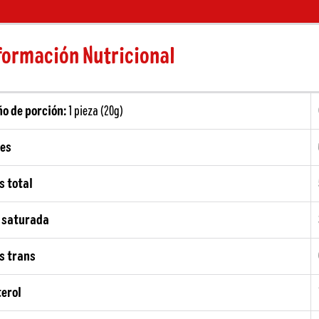
formación Nutricional
o de porción:
1 pieza (20g)
ies
s
total
 saturada
s trans
terol